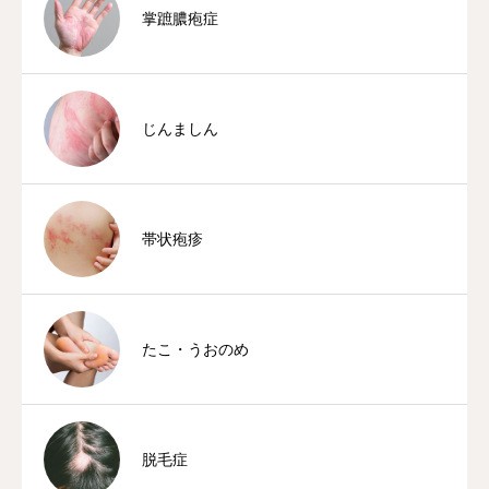
掌蹠膿疱症
じんましん
帯状疱疹
たこ・うおのめ
脱毛症