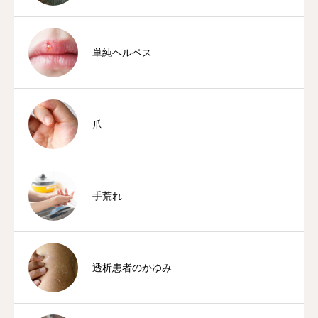
単純ヘルペス
爪
手荒れ
透析患者のかゆみ