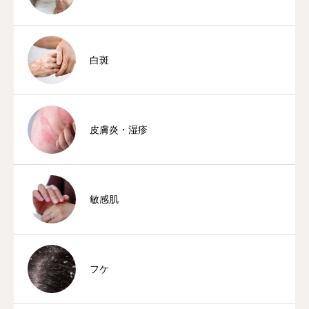
白斑
皮膚炎・湿疹
敏感肌
フケ