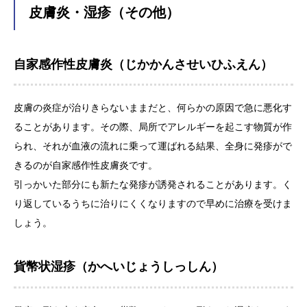
皮膚炎・湿疹（その他）
薬の塗り方
アクセス・駐車場
自家感作性皮膚炎（じかかんさせいひふえん）
皮膚の炎症が治りきらないままだと、何らかの原因で急に悪化す
ることがあります。その際、局所でアレルギーを起こす物質が作
られ、それが血液の流れに乗って運ばれる結果、全身に発疹がで
きるのが自家感作性皮膚炎です。
引っかいた部分にも新たな発疹が誘発されることがあります。く
り返しているうちに治りにくくなりますので早めに治療を受けま
しょう。
貨幣状湿疹（かへいじょうしっしん）