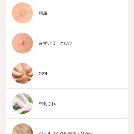
粉瘤
みずいぼ・とびひ
水虫
虫刺され
ジベルばら色粃糠疹・はたけ