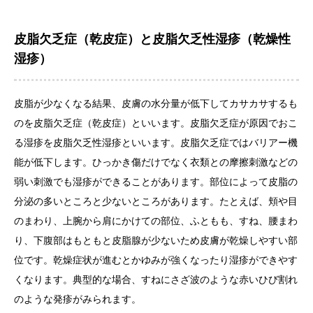
皮脂欠乏症（乾皮症）と皮脂欠乏性湿疹（乾燥性
湿疹）
皮脂が少なくなる結果、皮膚の水分量が低下してカサカサするも
のを皮脂欠乏症（乾皮症）といいます。皮脂欠乏症が原因でおこ
る湿疹を皮脂欠乏性湿疹といいます。皮脂欠乏症ではバリアー機
能が低下します。ひっかき傷だけでなく衣類との摩擦刺激などの
弱い刺激でも湿疹ができることがあります。部位によって皮脂の
分泌の多いところと少ないところがあります。たとえば、頬や目
のまわり、上腕から肩にかけての部位、ふともも、すね、腰まわ
り、下腹部はもともと皮脂腺が少ないため皮膚が乾燥しやすい部
位です。乾燥症状が進むとかゆみが強くなったり湿疹ができやす
くなります。典型的な場合、すねにさざ波のような赤いひび割れ
のような発疹がみられます。