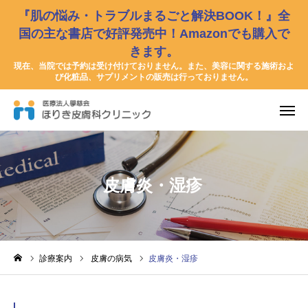
『肌の悩み・トラブルまるごと解決BOOK！』全
国の主な書店で好評発売中！Amazonでも購入で
きます。
友だち追加
問診票
現在、当院では予約は受け付けておりません。また、美容に関する施術およ
び化粧品、サプリメントの販売は行っておりません。
お知らせ
書籍紹介
医師紹介
皮膚炎・湿疹
診療案内
応急手当
診療案内
皮膚の病気
皮膚炎・湿疹
小児感染症
皮膚の病気