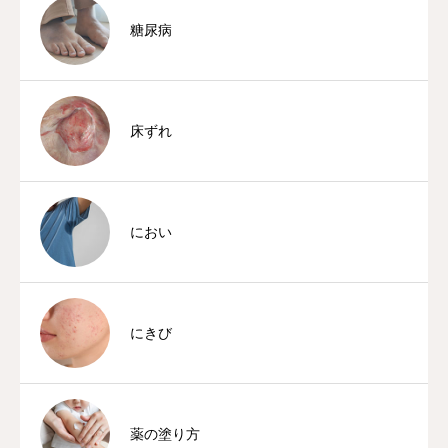
糖尿病
床ずれ
におい
にきび
薬の塗り方