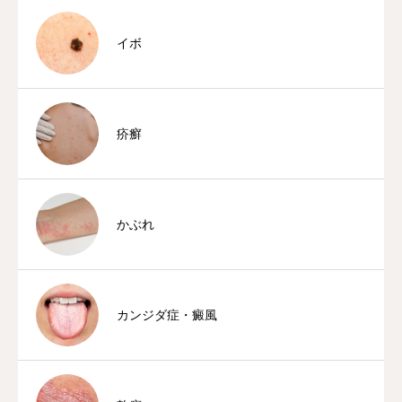
イボ
疥癬
かぶれ
カンジダ症・癜風