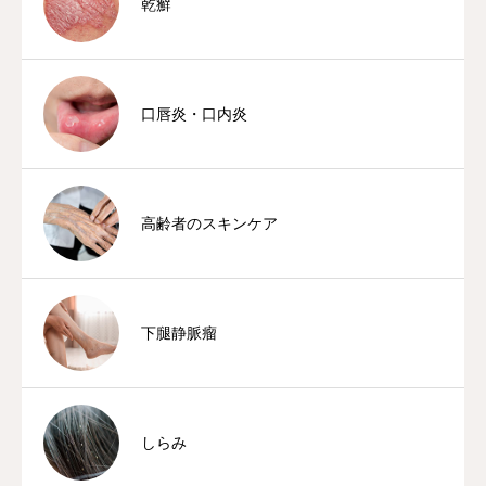
乾癬
口唇炎・口内炎
高齢者のスキンケア
下腿静脈瘤
しらみ