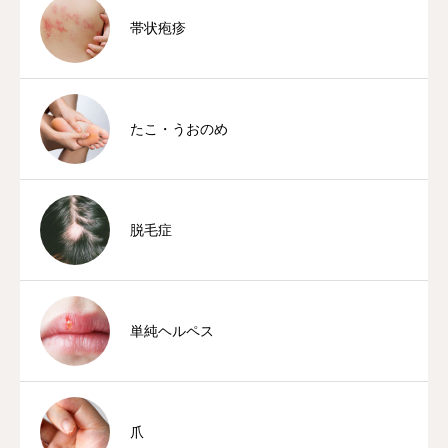
帯状疱疹
たこ・うおのめ
脱毛症
単純ヘルペス
爪