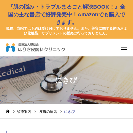
『肌の悩み・トラブルまるごと解決BOOK！』全
国の主な書店で好評発売中！Amazonでも購入で
きます。
友だち追加
問診票
現在、当院では予約は受け付けておりません。また、美容に関する施術およ
び化粧品、サプリメントの販売は行っておりません。
お知らせ
書籍紹介
医師紹介
にきび
診療案内
応急手当
診療案内
皮膚の病気
にきび
小児感染症
皮膚の病気