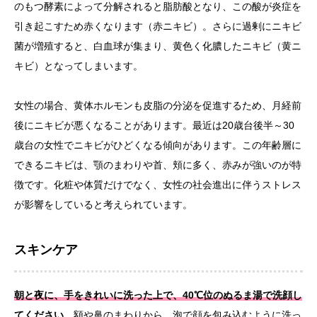
のもつ酵素によって分解されると脂肪酸となり、この酸が炎症を
引き起こすため赤くなります（赤ニキビ）。さらに過剰にニキビ
菌が増殖すると、白血球が集まり、黄色く化膿したニキビ（黄ニ
キビ）となってしまいます。
女性の場合、黄体ホルモンも皮脂の分泌を促進するため、月経前
後にニキビが悪くなることがあります。最近は20歳台後半～30
歳台の女性でニキビがひどくなる傾向があります。この年齢層に
できるニキビは、顎のまわりや首、頬に多く、赤みが強いのが特
徴です。化粧や体質だけでなく、女性の社会進出に伴うストレス
が影響をしていると考えられています。
スキンケア
朝と夜に、手をきれいに洗った上で、40℃位のぬるま湯で洗顔し
てください。
額や鼻のまわりから、泡で顔を包み込むように洗っ