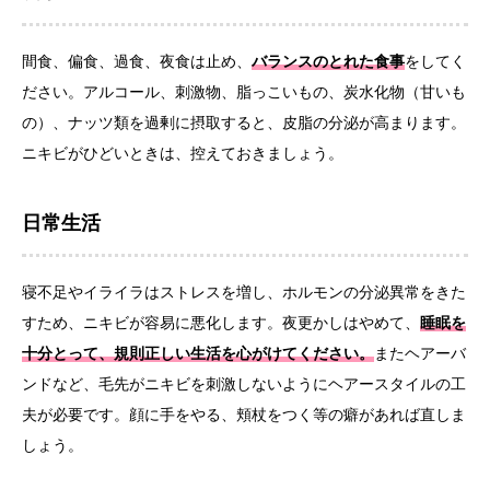
間食、偏食、過食、夜食は止め、
バランスのとれた食事
をしてく
ださい。アルコール、刺激物、脂っこいもの、炭水化物（甘いも
の）、ナッツ類を過剰に摂取すると、皮脂の分泌が高まります。
ニキビがひどいときは、控えておきましょう。
日常生活
寝不足やイライラはストレスを増し、ホルモンの分泌異常をきた
すため、ニキビが容易に悪化します。夜更かしはやめて、
睡眠を
十分とって、規則正しい生活を心がけてください。
またヘアーバ
ンドなど、毛先がニキビを刺激しないようにヘアースタイルの工
夫が必要です。顔に手をやる、頬杖をつく等の癖があれば直しま
しょう。