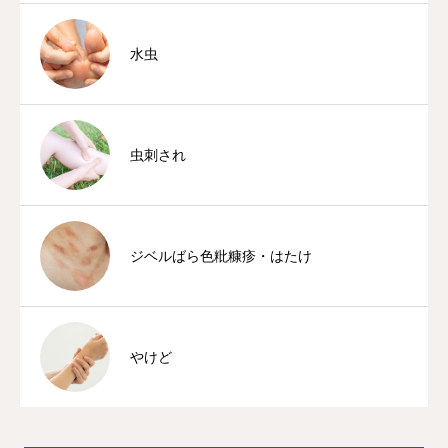
水虫
虫刺され
ジベルばら色粃糠疹・はたけ
やけど