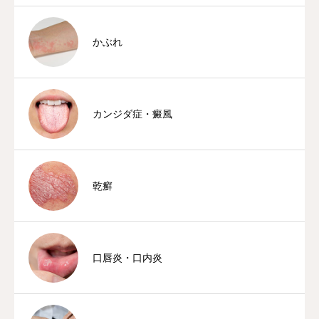
かぶれ
カンジダ症・癜風
乾癬
口唇炎・口内炎